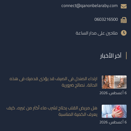
connect@qanonbelaraby.com
0603216500
متاحين على مدار الساعة
آخر الأخبار
ارتداء الصندل فى الصيف قد يؤذى قدميك فى هذه
الحالة.. نصائح ضرورية
6 أغسطس، 2026
هل مريض القلب يحتاج لشرب ماء أكثر من غيره.. كيف
يعرف الكمية المناسبة
6 أغسطس، 2026