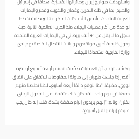
واستهدفت صواريخ إيران وطائراتها المُسيَّرة أهدافًا في إسرائيل
والخليج، بما في ذلك البحرين وعُمان والكويت وقطر والإمارات
العربية المتحدة، وأمس الأحد كانت الحكومة البريطانية تخطط
لواحدة من أكبر عمليات الإجلاء منذ الحرب العالمية الثانية، حيث
سجل ما لا يقل عن 94 ألف بريطاني في الإمارات العربية المتحدة
ودول خليجية أخرى مواقعهم وبيانات الاتصال الخاصة بهم لدى
وزارة الخارجية استعدادًا للإجلاء.
وكشف ترامب أن العمليات صُمِّمَت لتستمر أربعة أسابيع أو فترة
أقصر إذا جلست طهران إلى طاولة المفاوضات للاتفاق على اتفاق
نووي، مضيفًا: “كنا نتوقع دائمًا أربعة أسابيع.. لكننا تخلصنا منهم
جميعًا في يوم واحد.. لقد كان ذلك متقدمًا على الجدول الزمني
بكثير”، وتابع: “إنهم يريدون إبرام صفقة بشدة، قلت إنه كان يجب
عليكم إبرامها قبل أسبوع”.