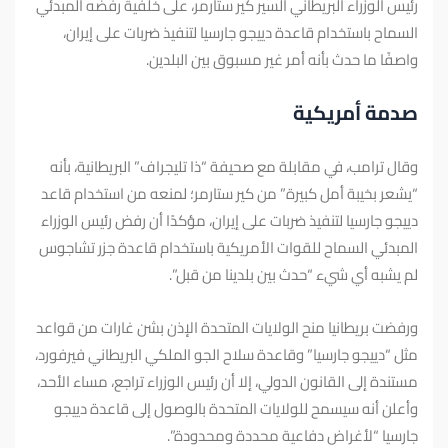
رئيس الوزراء البريطاني السير كير ستارمر، على خلفية رفضه المبدئي
السماح باستخدام قاعدة دييجو جارسيا لتنفيذ ضربات على إيران،
واصفًا ما حدث بأنه أمر غير مسبوق بين البلدين.
صدمة أمريكية
وقال ترامب، في مقابلة مع صحيفة “ذا تليجراف” البريطانية، بأنه
“يشعر بخيبة أمل كبيرة” من كير ستارمر؛ لمنعه من استخدام قاعد
دييجو جارسيا لتنفيذ ضربات على إيران، مؤكدًا أن رفض رئيس الوزراء
المبدئي السماح للقوات الأمريكية باستخدام قاعدة جزر تشاجوس
لم يشبه أي شيء “حدث بين بلدينا من قبل”.
ورفضت بريطانيا منح الولايات المتحدة الإذن بشن غارات من قواعد
مثل “دييجو جارسيا” وقاعدة سلاح الجو الملكي البريطاني فيرفورد،
مستندة إلى القانون الدولي، إلا أن رئيس الوزراء تراجع، مساء الأحد،
وأعلن أنه سيسمح للولايات المتحدة بالوصول إلى قاعدة دييجو
جارسيا “لأغراض دفاعية محددة ومحدودة”.