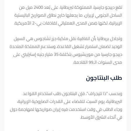
تقع دييجو جارسيا، المملوكة لبريطانيا، على بُعد 2400 ميل من
الساحل الجنوبي لإيران، ما يجعلها خارج نطاق الصواريخ الباليستية
الإيرانية، لكنها ضِمن المدى العملياتي لقاذفات بي-2 الأمريكية.
وتجادل بريطانيا بأن اتفاقية نقل ملكية جزر تشاجوس هي السبيل
الوحيد لضمان استمرار تشغيل القاعدة، وستدعم المملكة المتحدة
دييجو جارسيا من موريشيوس بتكلفة 35 مليار جنيه إسترليني على
مدى السنوات الـ99 القادمة.
طلب البنتاجون
وبحسب “ذا تليجراف”، فإن البنتاجون طلب استخدام القواعد
البريطانية، يوم السبت، للقضاء على القدرات الصاروخية الإيرانية،
وجاء الطلب في وقت استخدمت فيه إيران صواريخها لمهاجمة دول
في أنحاء الشرق الأوسط.