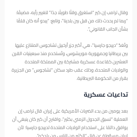
وقال ترامب إن كير “استغرق وقتًا طويلًا جدًا” لتغيير رأيه، مضيفًا:
“ربما لم يحدث ذلك من قبل بين بلدينا”، وتابع: “يبدو أنه كان قلقًا
بشأن الجانب القانوني”.
وتُعَدُّ “دييجو جارسيا”، هي أكبر جزر أرخبيل تشاجوس المتنازع عليها
بين بريطانيا وجمهورية موريشوس، وتُستخدم منذ سبعينيات القرن
العشرين كقاعدة عسكرية مشتركة بين المملكة المتحدة
والولايات المتحدة، وذلك عقب طرد سكان “تشاجوس” من الجزيرة
بقرار من الحكومة البريطانية.
تداعيات عسكرية
بعد يومين من بدء الضربات الأمريكية على إيران، قال ترامب إن
العملية “تسبق الجدول الزمني بكثير”، واقترح أن كير كان ينبغي أن
يوافق دائمًا على استخدام الولايات المتحدة لدييجو جارسيا؛ لأن
إيران مسؤولة عن قتل “الكثير من الناس من بلدكم”.